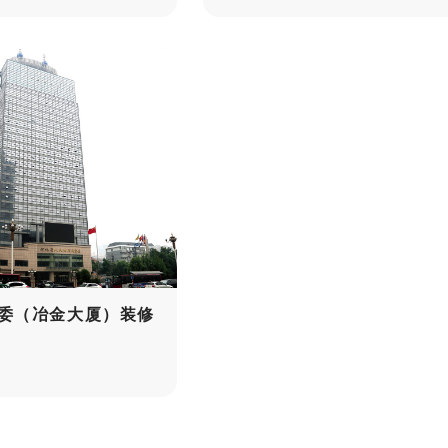
内蒙古大唐国际克什克腾旗煤制
河北
气招待所装修工程
装修
2024-06-19
2024-0