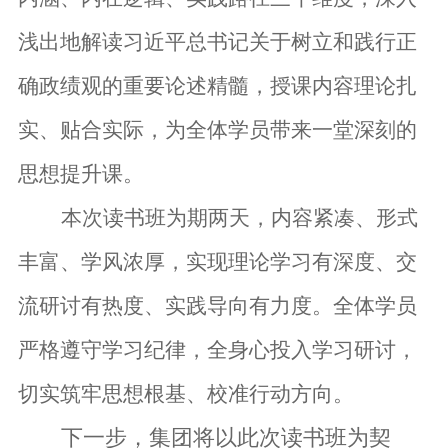
浅出地解读习近平总书记关于树立和践行正
确政绩观的重要论述精髓，授课内容理论扎
实、贴合实际，为全体学员带来一堂深刻的
思想提升课。
本次读书班为期两天，内容紧凑、形式
丰富、学风浓厚，实现理论学习有深度、交
流研讨有热度、实践导向有力度。全体学员
严格遵守学习纪律，全身心投入学习研讨，
切实筑牢思想根基、校准行动方向。
下一步，集团将以此次读书班为契