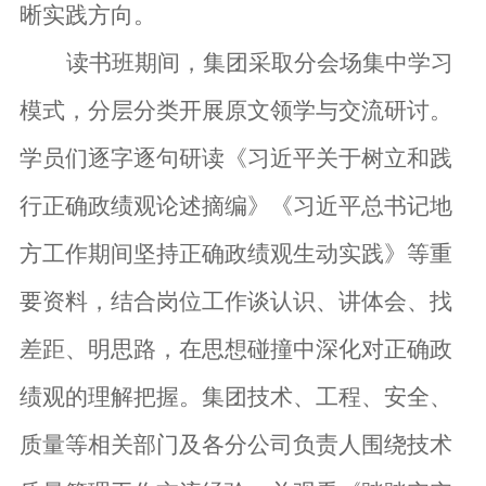
晰实践方向。
读书班期间，集团采取分会场集中学习
模式，分层分类开展原文领学与交流研讨。
学员们逐字逐句研读《习近平关于树立和践
行正确政绩观论述摘编》《习近平总书记地
方工作期间坚持正确政绩观生动实践》等重
要资料，结合岗位工作谈认识、讲体会、找
差距、明思路，在思想碰撞中深化对正确政
绩观的理解把握。集团技术、工程、安全、
质量等相关部门及各分公司负责人围绕技术