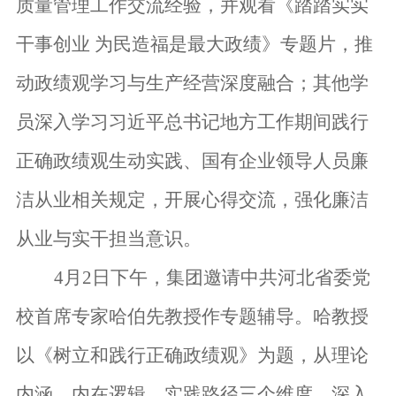
质量管理工作交流经验，并观看《踏踏实实
干事创业 为民造福是最大政绩》专题片，推
动政绩观学习与生产经营深度融合；其他学
员深入学习习近平总书记地方工作期间践行
正确政绩观生动实践、国有企业领导人员廉
洁
从业相关规定，开展心得交流，强化廉洁
从业与实干担当意识。
4月2日下午，集团邀请中共河北省委党
校首席专家哈伯先教授作专题辅导。哈教授
以《树立和践行正确政绩观》为题，从理论
内涵、内在逻辑、实践路径三个维度，深入