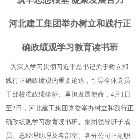
河北建工
集团举办树立和践行正
确政绩观学习教育读书班
为深入学习贯彻习近平总书记关于树立和
践行正确政绩观的重要论述，引导全体党员
干部校准政绩坐标、勇担发展使命，4月1日
至2日，河北建工集团党委举办树立和践行正
确政绩观学习教育读书班。集团领导班子成
员、总经理助理及各部室、各分公司正副职