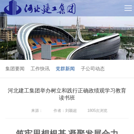
集团要闻
工作快讯
党群新闻
子公司动态
河北建工集团举办树立和践行正确政绩观学习教育
读书班
来源：
作者：刘颖超
1805次浏览
筑牢思想根基 凝聚发展
合力