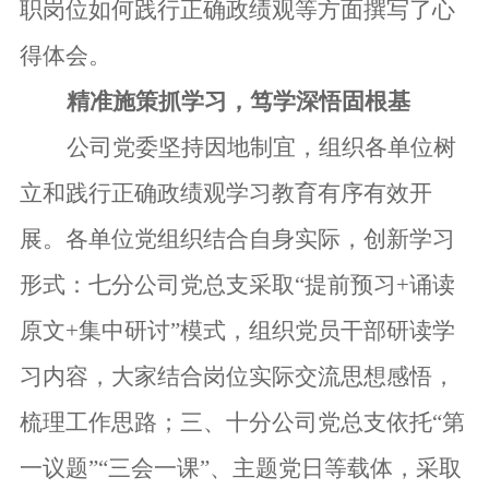
职岗位如何践行正确政绩观等方面撰写了心
得体会。
精准施策抓
学习，
笃学深悟
固根基
公司党委坚持因地制宜，组织各单位
树
立和践行正确政绩观学习教育
有序有效开
展
。
各单位党组织结合自身实际，创新学习
形式：七
分公司
党总支
采取“提前预习+诵读
原文+集中研讨”模式，
组织党员干部
研读
学
习内容
，
大家
结合
岗位
实际
交流思想感悟，
梳理工作
思路
；
三、
十分公司
党总支
依托
“
第
一议题
”
“三会一课”、主题党日等
载体
，
采取