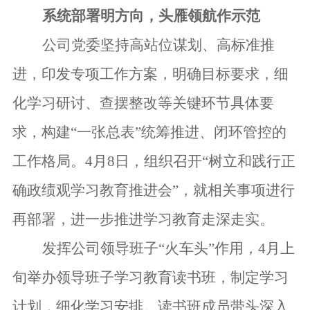
系统部署
明
方向
，
头雁领航
作示范
公司党委坚持高站位谋划、高标准
推
进
，印发
专项
工作方案，明确
目标
要求，细
化学习研讨、查摆整改
等
关键
环节具体要
求，
构建
“一张总表”
统筹推进、闭环管控
的
工作格局。
4月8日，组织召开“
树立和践行正
确政绩观学习教育
推进会”，就相关事项进行
再部署，进一步推进学习教育走深走实。
发挥
公司
领导班子“火车头”作用，4月上
旬举办领导班子学习教育读书班，制定学习
计划，细化学习安排。读书班成员带头深入