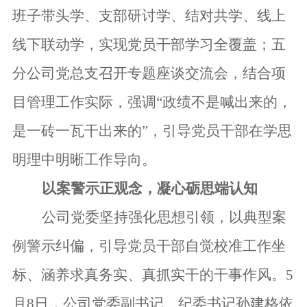
班子
带头
学、支部
研讨学
、
结对共学、
线上
线下联动学，实现
党员
干部
学习全覆盖；五
分公司
党总支召开专题座谈交流会，
结合项
目管理
工作
实际
，
强调“政绩不是喊出来的，
是一砖一瓦干出来的”，
引导
党员干部在
学思
明理
中明晰
工作导向
。
以案警示正观念
，
凝心
砺思端认知
公司党委坚持强化思想引领，以典型案
例警示纠偏，引导党员干部自觉校准工作坐
标、涵养求真务实、真抓实干的干事作风。
5
月8日，公司党委副书记、纪委书记孙建格依