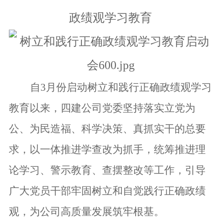
政绩观学习教育
自
3月份
启动树立和践行正确政绩观学习
教育以来，四建公司党委
坚持落实
立党为
公、为民造福、科学决策、真抓实干
的
总要
求，以一体推进学查改为抓手
，
统筹推进
理
论
学习
、
警示教育、查摆整改等工作，
引导
广大党员干部
牢固树立和自觉践行
正确政绩
观，
为公司高质量发展筑牢根基。