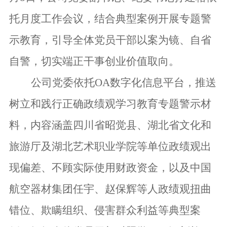
托月度工作会议，结合典型案例开展专题警
示教育，引导全体党员干部以案为镜、自省
自警，切实端正干事创业价值取向。
公司党委
依托OA数字化信息平台，推送
树立和践行正确政绩观学习教育专题警示材
料，内容涵盖
四川省昭觉县、湖北省文化和
旅游厅及湖北艺术职业学院
等单位
政绩观
出
现
偏差、不顾实际使用财政资金
，
以及
中国
航空器材集团任宇、赵保辉等
人
政绩观扭曲
错位、欺瞒组织、侵害群众利益等
典型案